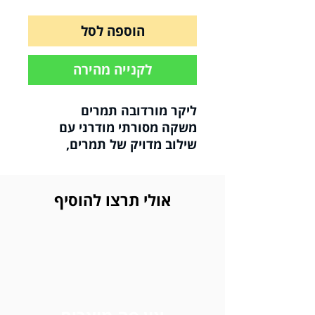
הוספה לסל
לקנייה מהירה
ליקר מורדובה תמרים
משקה מסורתי מודרני עם
שילוב מדויק של תמרים,
חרובים ועשבי תיבול .
מתקתק בשילוב ניחוחות
מורכבים.
אולי תרצו להוסיף
חוויה שמספרת סיפור של
שורשים וארץ ישראל.
נעשה בעבודת יד.
ניתן ליהנות מהמשקה כמות
שהוא, בתוספת קוביות קרח,
או כמרכיב לקוקטיילים שונים.