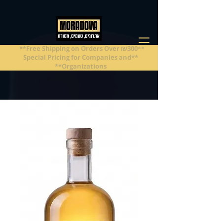
**Free Shipping on Orders Over ₪300**
**Special Pricing for Companies and
Organizations**