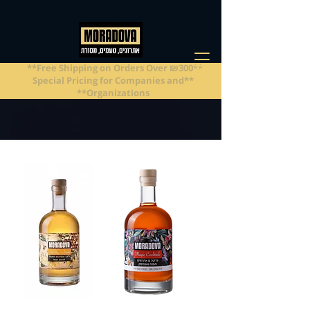
**Free Shipping on Orders Over ₪300**
**Special Pricing for Companies and
Organizations**