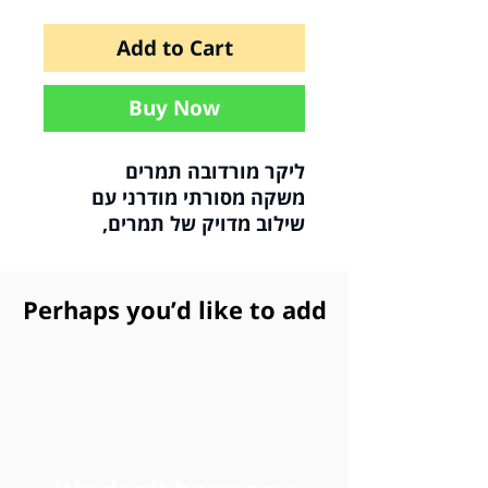
Add to Cart
Buy Now
ליקר מורדובה תמרים
משקה מסורתי מודרני עם
שילוב מדויק של תמרים,
חרובים ועשבי תיבול .
מתקתק בשילוב ניחוחות
מורכבים.
Perhaps you’d like to add
חוויה שמספרת סיפור של
שורשים וארץ ישראל.
נעשה בעבודת יד.
ניתן ליהנות מהמשקה כמות
שהוא, בתוספת קוביות קרח,
או כמרכיב לקוקטיילים שונים.