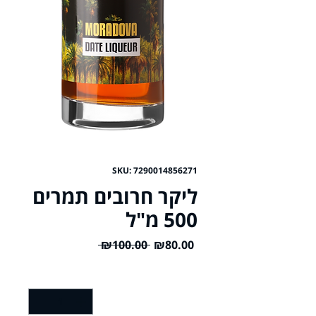
SKU: 7290014856271
ליקר חרובים תמרים
500 מ"ל
Regular
Sale
 ₪100.00 
₪80.00
Price
Price
Quantity
*