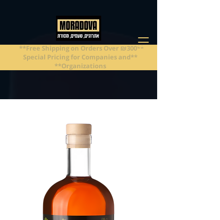
**Free Shipping on Orders Over ₪300**
**Special Pricing for Companies and
Organizations**